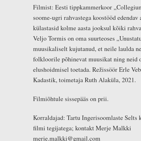
Filmist: Eesti tippkammerkoor „Collegiu
soome-ugri rahvastega koostööd edendav 
külastasid kolme aasta jooksul kõiki rahva
Veljo Tormis on oma suurteoses „Unustat
muusikaliselt kujutanud, et neile laulda n
folkloorile põhinevat muusikat ning neid 
elushoidmisel toetada. Režissöör Erle Veb
Kadastik, toimetaja Ruth Alaküla, 2021.
Filmiõhtule sissepääs on prii.
Korraldajad: Tartu Ingerisoomlaste Selts
filmi tegijatega; kontakt Merje Malkki
merje.malkki@gmail.com