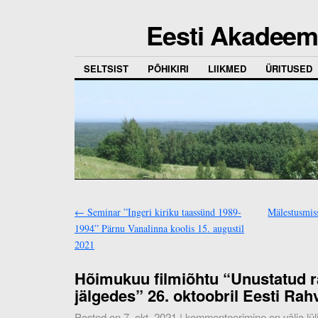
Eesti Akadeemi
SELTSIST
PÕHIKIRI
LIIKMED
ÜRITUSED
←
Seminar ”Ingeri kiriku taassünd 1989-
Mälestusmiss
1994” Pärnu Vanalinna koolis 15. augustil
2021
Hõimukuu filmiõhtu “Unustatud 
jälgedes” 26. oktoobril Eesti R
Posted on
7. okt. 2021
|
kommenteerimine on välja lül