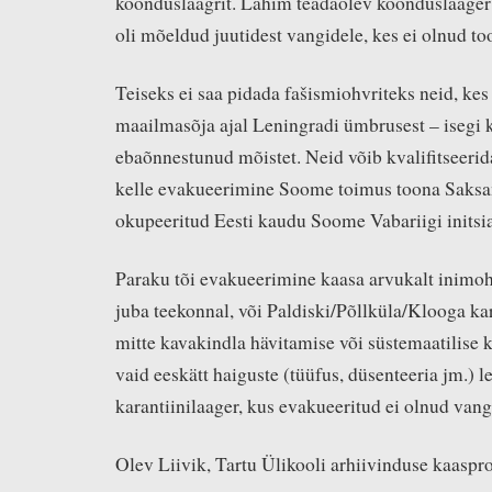
koonduslaagrit. Lähim teadaolev koonduslaager 
oli mõeldud juutidest vangidele, kes ei olnud t
Teiseks ei saa pidada fašismiohvriteks neid, kes
maailmasõja ajal Leningradi ümbrusest – isegi 
ebaõnnestunud mõistet. Neid võib kvalifitseeri
kelle evakueerimine Soome toimus toona Saksa
okupeeritud Eesti kaudu Soome Vabariigi initsiat
Paraku tõi evakueerimine kaasa arvukalt inimoh
juba teekonnal, või Paldiski/Põllküla/Klooga kar
mitte kavakindla hävitamise või süstemaatilise k
vaid eeskätt haiguste (tüüfus, düsenteeria jm.) le
karantiinilaager, kus evakueeritud ei olnud vangi
Olev Liivik, Tartu Ülikooli arhiivinduse kaaspr