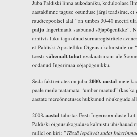
Juba Paldiski linna aukodaniku, koduloolase Il
aastakümne taguse osunduse järgi teadsime, et
raudteepoolsel alal “on umbes 30-40 meetri ul
palju
Ingerimaalt saabunud sõjapõgenikke”. Nü
arhiivis luku taga olnud surmaregistritele avane
et Paldiski Apostelliku Õigeusu kalmistule on 
vähemalt tuhat
tõesti
evakuatsiooni üle Soom
oodanud Ingerimaa sõjapõgenikku.
2000. aastal
Seda fakti eirates on juba
meie ka
peale meile teatamata “ümber maetud” (kas ka p
aastate mereõnnetuses hukkunud nõukogude all
. a
astal
2008
tähistas Eesti Ingerisoomlaste Liit
Paldiski õigeusukoguduse kalmistu ühishauad 
Tässä lepäävät sadat Inkerinma
millel on kiri: ”