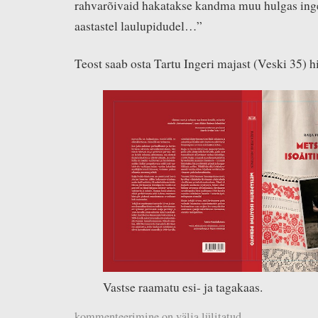
rahvarõivaid hakatakse kandma muu hulgas inge
aastastel laulupidudel…”
Teost saab osta Tartu Ingeri majast (Veski 35) h
Vastse raamatu esi- ja tagakaas.
kommenteerimine on välja lülitatud