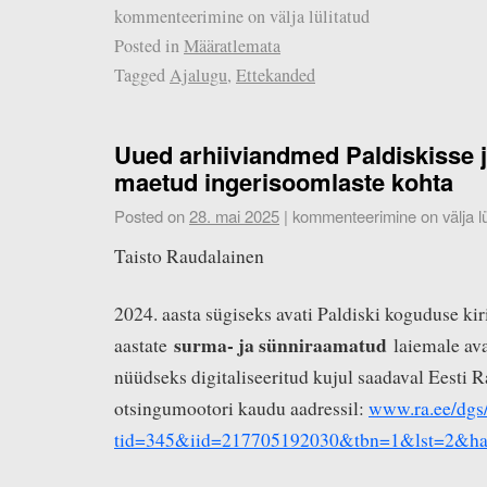
kommenteerimine on välja lülitatud
Posted in
Määratlemata
Tagged
Ajalugu
,
Ettekanded
Uued arhiiviandmed Paldiskisse j
maetud ingerisoomlaste kohta
Posted on
28. mai 2025
|
kommenteerimine on välja lü
Taisto Raudalainen
2024. aasta sügiseks avati Paldiski koguduse ki
surma- ja sünniraamatud
aastate
laiemale ava
nüüdseks digitaliseeritud kujul saadaval Eesti 
otsingumootori kaudu aadressil:
www.ra.ee/dgs/
tid=345&iid=217705192030&tbn=1&lst=2&ha