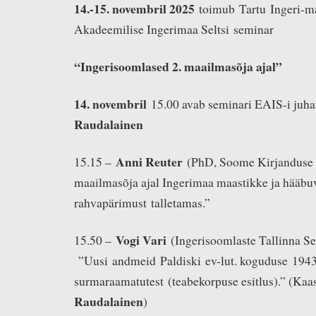
14.-15. novembril 2025
toimub Tartu Ingeri-ma
Akadeemilise Ingerimaa Seltsi seminar
“
Ingerisoomlas
ed 2. maailmasõja ajal”
14. novembril
15.00 avab seminari EAIS-i juh
Raudalainen
Anni Reuter
15.15 –
(PhD, Soome Kirjanduse S
maailmasõja ajal Ingerimaa maastikke ja hääbu
rahvapärimust talletamas.”
Vogi Vari
15.50 –
(Ingerisoomlaste Tallinna Se
”Uusi andmeid Paldiski ev-lut. koguduse 1943
surmaraamatutest (teabekorpuse esitlus).” (Ka
Raudalainen
)