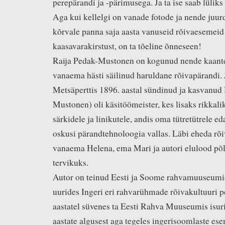
perepärandi ja -pärimusega. Ja ta ise saab lülik
Aga kui kellelgi on vanade fotode ja nende juur
kõrvale panna saja aasta vanuseid rõivaesemeid j
kaasavarakirstust, on ta tõeline õnneseen!
Raija Pedak-Mustonen on kogunud nende kaant
vanaema hästi säilinud haruldane rõivapärandi. 
Metsäperttis 1896. aastal sündinud ja kasvanud
Mustonen) oli käsitöömeister, kes lisaks rikkalik
särkidele ja linikutele, andis oma tütretütrele e
oskusi pärandtehnoloogia vallas. Läbi eheda rõ
vanaema Helena, ema Mari ja autori elulood põ
tervikuks.
Autor on teinud Eesti ja Soome rahvamuuseumid
uurides Ingeri eri rahvarühmade rõivakultuuri p
aastatel süvenes ta Eesti Rahva Muuseumis isuri
aastate algusest aga tegeles ingerisoomlaste e