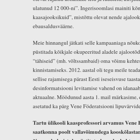
ulatunud 12 000-ni”. Ingerisoomlasi mainiti kõn
kaasajooksikuid”, mistõttu olevat nende ajalo
ebausaldusväärne.
Meie hinnangul jätkati selle kampaaniaga nõu
püstitada kõikjale okupeeritud aladele ajalootõd
“tähiseid” (mh. võltssambaid) oma võimu kehte
kinnistamiseks. 2012. aastal oli tegu meile tead
sellise rajamisega pärast Eesti iseseisvuse taast
desinformatsiooni levitamise vahend on idanaab
aktuaalne. Möödunud aasta 1. mail märkasime, e
asetatud ka pärg Vene Föderatsiooni lipuvärvide
Tartu ülikooli kaasprofessori arvamus Vene 
saatkonna poolt vallavõimudega kooskõlasta