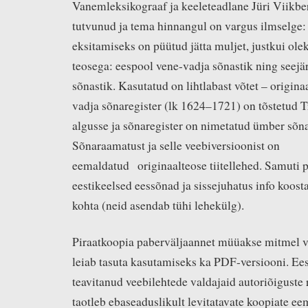
Vanemleksikograaf ja keeleteadlane Jüri Viikbe
tutvunud ja tema hinnangul on vargus ilmselge:
eksitamiseks on püütud jätta muljet, justkui ole
teosega: eespool vene-vadja sõnastik ning seejä
sõnastik. Kasutatud on lihtlabast võtet – origina
vadja sõnaregister (lk 1624–1721) on tõstetud 
algusse ja sõnaregister on nimetatud ümber sõna
Sõnaraamatust ja selle veebiversioonist on
eemaldatud originaalteose tiitellehed. Samuti 
eestikeelsed eessõnad ja sissejuhatus info koost
kohta (neid asendab tühi lehekülg).
Piraatkoopia paberväljaannet müüakse mitmel vee
leiab tasuta kasutamiseks ka PDF-versiooni. Ees
teavitanud veebilehtede valdajaid autoriõiguste
taotleb ebaseaduslikult levitatavate koopiate ee