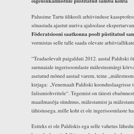
õigeusukalmistule püstitatud samba kohta
Palusime Tartu ülikooli arhiivinduse kaasprofes
sõnastada ajastut uuriva ajaloolase ekspertarv
Föderatsiooni saatkonna poolt püstitatud sa
vormistas selle talle saada olevate arhiiviallika
“Teadaolevalt paigaldati 2012. aastal Paldiski õ
surnuaiale ingerisoomlaste mälestusmärgi kõrval
asetatud mõned aastad varem, teine „mälestusm
kirjaga: „Venemaalt Paldiski koonduslaagrisse 
fašismiohvritele“. Tegemist on täiesti ebaõnnes
maailmasõja sündmus, mälestamist ja mälestam
tähistusega, mille koht ei ole ingerisoomlaste ha
Esiteks ei ole Paldiskis ega selle vahetus lähed