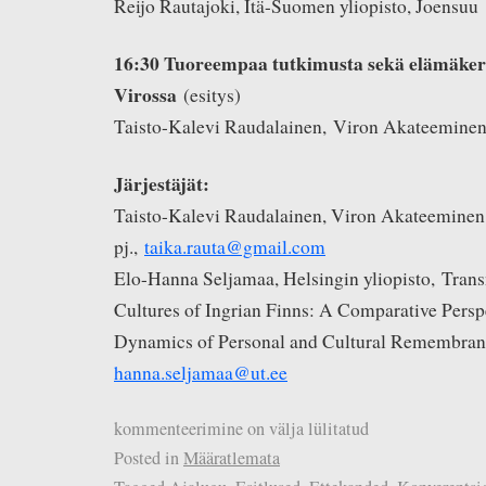
Reijo Rautajoki, Itä-Suomen yliopisto, Joensuu
16:30 Tuoreempaa tutkimusta sekä elämäkert
Virossa
(esitys)
Taisto-Kalevi Raudalainen, Viron Akateeminen
Järjestäjät:
Taisto-Kalevi Raudalainen, Viron Akateeminen 
pj.,
taika.rauta@gmail.com
Elo-Hanna Seljamaa, Helsingin yliopisto, Tra
Cultures of Ingrian Finns: A Comparative Persp
Dynamics of Personal and Cultural Remembran
hanna.seljamaa@ut.ee
kommenteerimine on välja lülitatud
Posted in
Määratlemata