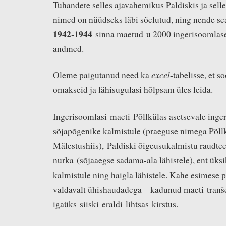
Tuhandete selles ajavahemikus Paldiskis ja sel
nimed on nüüdseks läbi sõelutud, ning nende sea
1942-1944
sinna maetud u 2000 ingerisoomlas
andmed.
excel
Oleme paigutanud need ka
-tabelisse, et s
omakseid ja lähisugulasi hõlpsam üles leida.
Ingerisoomlasi maeti Põllkülas asetsevale inge
sõjapõgenike kalmistule (praeguse nimega Põll
Mälestushiis), Paldiski õigeusukalmistu raudte
nurka (sõjaaegse sadama-ala lähistele), ent üksi
kalmistule ning haigla lähistele. Kahe esimese 
valdavalt ühishaudadega – kadunud maeti tranš
igaüks siiski eraldi lihtsas kirstus.