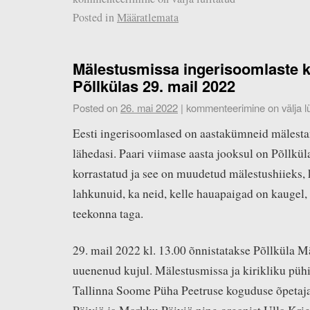
Posted in
Määratlemata
Mälestusmissa ingerisoomlaste k
Põllkülas 29. mail 2022
Posted on
26. mai 2022
|
kommenteerimine on välja lü
Eesti ingerisoomlased on aastakümneid mälest
lähedasi. Paari viimase aasta jooksul on Põllkül
korrastatud ja see on muudetud mälestushiieks,
lahkunuid, ka neid, kelle hauapaigad on kaugel, 
teekonna taga.
29. mail 2022 kl. 13.00 õnnistatakse Põllküla Mä
uuenenud kujul. Mälestusmissa ja kirikliku pühi
Tallinna Soome Püha Peetruse koguduse õpetaj