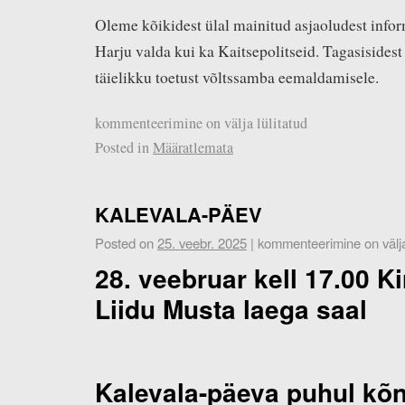
Oleme kõikidest ülal mainitud asjaoludest info
Harju valda kui ka Kaitsepolitseid. Tagasisides
täielikku toetust võltssamba eemaldamisele.
kommenteerimine on välja lülitatud
Posted in
Määratlemata
KALEVALA-PÄEV
Posted on
25. veebr. 2025
|
kommenteerimine on välja 
28. veebruar kell 17.00 K
Liidu Musta laega saal
Kalevala-päeva puhul kõ