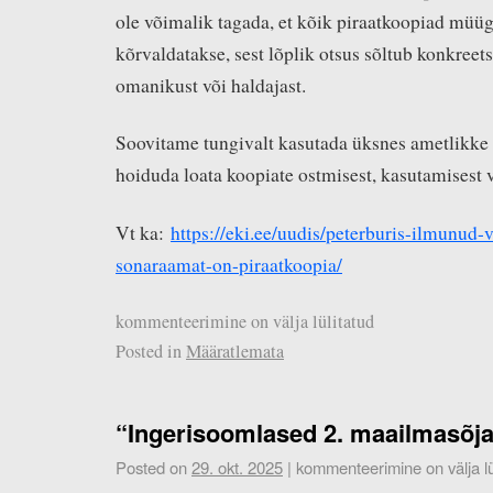
ole võimalik tagada, et kõik piraatkoopiad müügi
kõrvaldatakse, sest lõplik otsus sõltub konkreet
omanikust või haldajast.
Soovitame tungivalt kasutada üksnes ametlikke 
hoiduda loata koopiate ostmisest, kasutamisest 
Vt ka:
https://eki.ee/uudis/peterburis-ilmunud-
sonaraamat-on-piraatkoopia/
kommenteerimine on välja lülitatud
Posted in
Määratlemata
“Ingerisoomlased 2. maailmasõja
Posted on
29. okt. 2025
|
kommenteerimine on välja lü