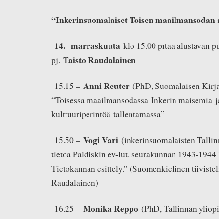
“Inkerinsuomalaiset Toisen maailmansodan 
14.
m
arraskuuta
klo 15.00 pitää alustavan 
Taisto Raudalainen
pj.
Anni Reuter
15.15 –
(PhD, Suomalaisen Kirja
“Toisessa maailmansodassa Inkerin maisemia j
kulttuuriperintöä tallentamassa”
Vogi Vari
15.50 –
(inkerinsuomalaisten Tallin
tietoa Paldiskin ev-lut. seurakunnan 1943-1944 
Tietokannan esittely.” (Suomenkielinen tiiviste
Raudalainen)
Monika Reppo
16.25 –
(PhD, Tallinnan yliopi