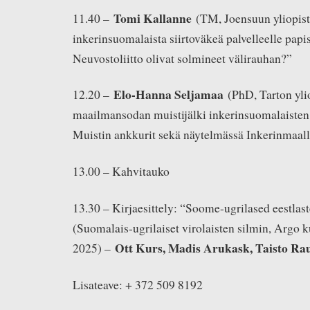
Tomi Kallanne
11.40 –
(TM, Joensuun yliopist
inkerinsuomalaista siirtoväkeä palvelleelle papi
Neuvostoliitto olivat solmineet välirauhan?”
Elo-Hanna Seljamaa
12.20 –
(PhD, Tarton yli
maailmansodan muistijälki inkerinsuomalaisten
Muistin ankkurit sekä näytelmässä Inkerinmaall
13.00 – Kahvitauko
13.30 – Kirjaesittely: “Soome-ugrilased eestlast
(Suomalais-ugrilaiset virolaisten silmin, Argo 
Ott Kurs, Madis Arukask, Taisto Ra
2025) –
Lisateave: + 372 509 8192