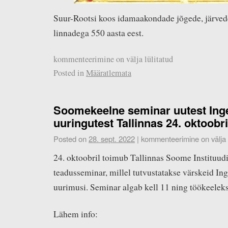
Suur-Rootsi koos idamaakondade jõgede, järvede
linnadega 550 aasta eest.
kommenteerimine on välja lülitatud
Posted in
Määratlemata
Soomekeelne seminar uutest Inge
uuringutest Tallinnas 24. oktoobri
Posted on
28. sept. 2022
|
kommenteerimine on välja l
24. oktoobril toimub Tallinnas Soome Instituudi
teadusseminar, millel tutvustatakse värskeid Ing
uurimusi. Seminar algab kell 11 ning töökeelek
Lähem info: