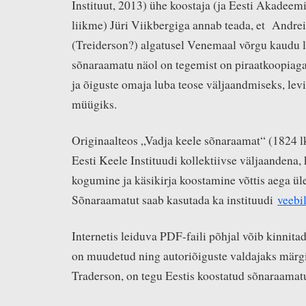
Instituut, 2013) ühe koostaja (ja Eesti Akadeemi
liikme) Jüri Viikbergiga annab teada, et Andre
(Treiderson?) algatusel Venemaal võrgu kaudu l
sõnaraamatu näol on tegemist on piraatkoopiaga
ja õiguste omaja luba teose väljaandmiseks, lev
müügiks.
Originaalteos „Vadja keele sõnaraamat“ (1824 lk
Eesti Keele Instituudi kollektiivse väljaandena,
kogumine ja käsikirja koostamine võttis aega üle
Sõnaraamatut saab kasutada ka instituudi
veebi
Internetis leiduva PDF-faili põhjal võib kinnitad
on muudetud ning autoriõiguste valdajaks märg
Traderson, on tegu Eestis koostatud sõnaraamat