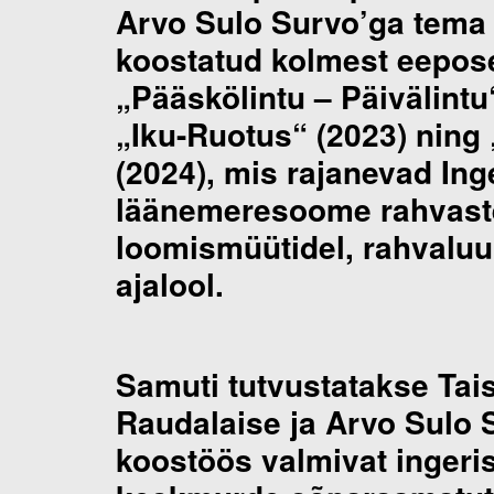
Arvo Sulo Survo’ga tema 
koostatud kolmest eepos
„Pääskölintu – Päivälintu
„Iku-Ruotus“ (2023) ning
(2024), mis rajanevad In
läänemeresoome rahvast
loomismüütidel, rahvaluul
ajalool.
Samuti tutvustatakse Tais
Raudalaise ja Arvo Sulo 
koostöös valmivat inger