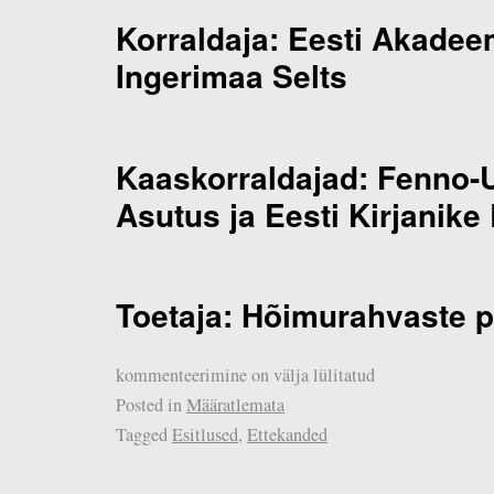
Korraldaja: Eesti Akadee
Ingerimaa Selts
Kaaskorraldajad: Fenno-
Asutus ja Eesti Kirjanike L
Toetaja: Hõimurahvaste
kommenteerimine on välja lülitatud
Posted in
Määratlemata
Tagged
Esitlused
,
Ettekanded