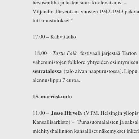
hevosenliha ja lasten suuri kuolevaisuus. –
Viljandin Järveotsan vuosien 1942-1943 pakolai
tutkimustulokset.”
17.00 – Kahvitauko
Tartu Folk
18.00 –
-festivaali järjestää Tarton
vähemmistöjen folklore-yhtyeiden esiintymisen
seuratalossa
(talo aivan naapurustossa). Lippu 
alennuslippu 7 euroa.
15. marraskuuta
Jesse Hirvelä
11.00 –
(VTM, Helsingin yliopi
Kansallisarkisto) – “Punasuomalaisten ja saksal
miehityshallinnon kansalliset näkemykset inkeril