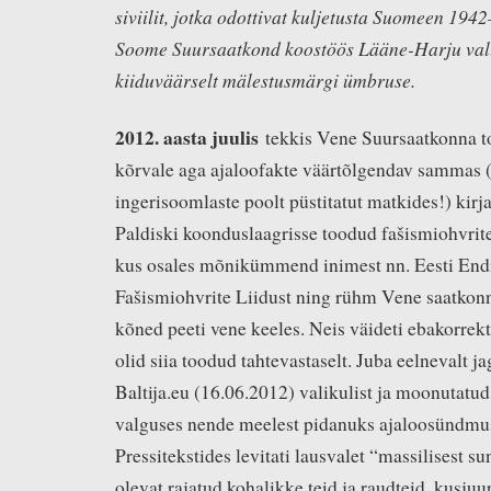
siviilit, jotka odottivat kuljetusta Suomeen 194
Soome Suursaatkond koostöös Lääne-Harju val
kiiduväärselt mälestusmärgi ümbruse.
2012. a
asta
juulis
tekkis Vene Suursaatkonna to
kõrvale aga ajaloofakte väärtõlgendav sammas 
ingerisoomlaste poolt püstitatut matkides!) kir
Paldiski koonduslaagrisse toodud fašismiohvrite
kus osales mõnikümmend inimest nn. Eesti Endi
Fašismiohvrite Liidust ning rühm Vene saatkonn
kõned peeti vene keeles. Neis väideti ebakorrekt
olid siia toodud tahtevastaselt. Juba eelnevalt ja
Baltija.eu (16.06.2012) valikulist ja moonutatud 
valguses nende meelest pidanuks ajaloosündmu
Pressitekstides levitati lausvalet “massilisest su
olevat rajatud kohalikke teid ja raudteid, kusjuu