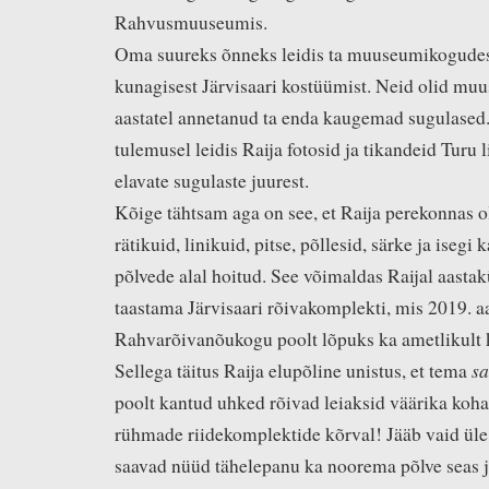
Rahvusmuuseumis.
Oma suureks õnneks leidis ta muuseumikogudes
kunagisest Järvisaari kostüümist. Neid olid mu
aastatel annetanud ta enda kaugemad sugulased.
tulemusel leidis Raija fotosid ja tikandeid Turu 
elavate sugulaste juurest.
Kõige tähtsam aga on see, et Raija perekonnas oli
rätikuid, linikuid, pitse, põllesid, särke ja isegi
põlvede alal hoitud. See võimaldas Raijal aasta
taastama Järvisaari rõivakomplekti, mis 2019. 
Rahvarõivanõukogu poolt lõpuks ka ametlikult k
s
Sellega täitus Raija elupõline unistus, et tema
poolt kantud uhked rõivad leiaksid väärika koha
rühmade riidekomplektide kõrval! Jääb vaid üle
saavad nüüd tähelepanu ka noorema põlve seas ja