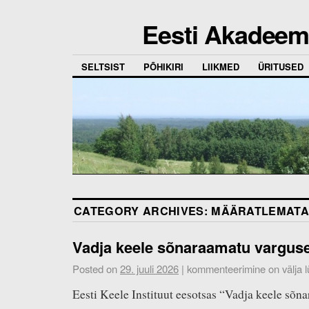
Eesti Akadeemi
SELTSIST
PÕHIKIRI
LIIKMED
ÜRITUSED
CATEGORY ARCHIVES:
MÄÄRATLEMAT
Vadja keele sõnaraamatu vargus
Posted on
29. juuli 2026
|
kommenteerimine on välja lü
Eesti Keele Instituut eesotsas “Vadja keele sõn