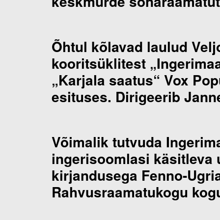
keskmurde sõnaraamatut
Õhtul kõlavad laulud Vel
kooritsüklitest „Ingerima
„Karjala saatus“ Vox Popu
esituses. Dirigeerib Janne
Võimalik tutvuda Ingerim
ingerisoomlasi käsitleva
kirjandusega Fenno-Ugria
Rahvusraamatukogu kogu