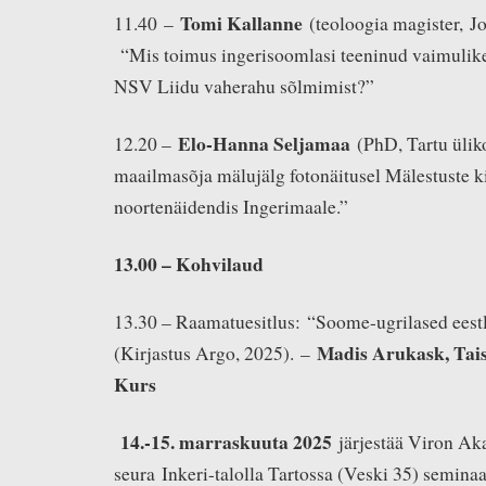
Tomi Kallanne
11.40 –
(teoloogia magister, J
“Mis toimus ingerisoomlasi teeninud vaimulik
NSV Liidu vaherahu sõlmimist?”
Elo-Hanna Seljamaa
12.20 –
(PhD, Tartu ülik
maailmasõja mälujälg fotonäitusel Mälestuste k
noortenäidendis Ingerimaale.”
13.00 – Kohvilaud
13.30 – Raamatuesitlus: “Soome-ugrilased eestl
Madis Arukask
, Ta
(Kirjastus Argo, 2025). –
Kur
s
14.-15. marraskuuta 2025
järjestää Viron Ak
seura Inkeri-talolla Tartossa (Veski 35) seminaa