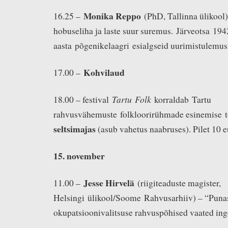
Monika Reppo
16.25 –
(PhD, Tallinna ülikool)
hobuseliha ja laste suur suremus. Järveotsa 19
aasta põgenikelaagri esialgseid uurimistulemus
Kohvilaud
17.00 –
Tartu Folk
18.00 – festival
korraldab Tartu
rahvusvähemuste folkloorirühmade esinemise t
seltsimajas
(asub vahetus naabruses). Pilet 10 e
15. n
ovember
Jesse Hirvelä
11.00 –
(riigiteaduste magister,
Helsingi ülikool/Soome Rahvusarhiiv) – “Puna
okupatsioonivalitsuse rahvuspõhised vaated ing