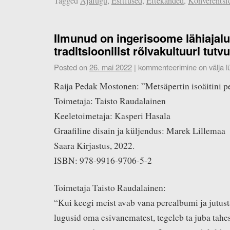
Tagged
Ajalugu
,
Esitlused
,
Ettekanded
,
Konverentsi
Ilmunud on ingerisoome lähiajalu
traditsioonilist rõivakultuuri tutv
Posted on
26. mai 2022
|
kommenteerimine on välja lü
Raija Pedak Mostonen: ”Metsäpertin isoäitini p
Toimetaja: Taisto Raudalainen
Keeletoimetaja: Kasperi Hasala
Graafiline disain ja küljendus: Marek Lillemaa
Saara Kirjastus, 2022.
ISBN: 978-9916-9706-5-2
Toimetaja Taisto Raudalainen:
“Kui keegi meist avab vana perealbumi ja jutust
lugusid oma esivanematest, tegeleb ta juba tahe