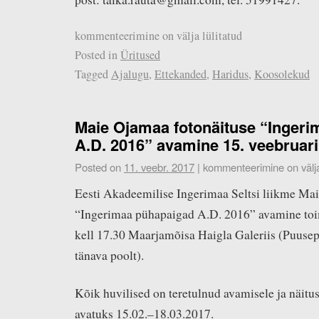
kommenteerimine on välja lülitatud
Posted in
Üritused
Tagged
Ajalugu
,
Ettekanded
,
Haridus
,
Koosolekud
Maie Ojamaa fotonäituse “Inger
A.D. 2016” avamine 15. veebruari
Posted on
11. veebr. 2017
|
kommenteerimine on välja 
Eesti Akadeemilise Ingerimaa Seltsi liikme Ma
“Ingerimaa pühapaigad A.D. 2016” avamine toi
kell 17.30 Maarjamõisa Haigla Galeriis (Puusep
tänava poolt).
Kõik huvilised on teretulnud avamisele ja näitu
avatuks 15.02.–18.03.2017.