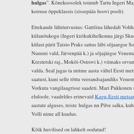
hulgas
”. Kõnekoosolek toimub Tartu Ingeri Maj
korruse õppeklassis (sissepääs hoovi poolt).
Ettekande lühitutvustus: Gattšina lähedalt Voh
külanõukogu (Ingeri kirikukihelkonna järgi Sku
külast pärit Taisto Praks sattus läbi sõjaaegse
Nummi vald, Järvenpää k.) ja sõjajärgse Venema
Krestetski raj., Mokõi-Ostrovi k.) viimaks or
valda. Seal jagas ta mitme aasta vältel Eesti met
saatust, kuni selle tõttu veerandsajandiks Ven
Vorkuta vangilaagrisse saadeti. Mari Pukkonen s
eluloole, vaadeldes erinevaid
Kagu-Eesti metsa
aastate alguses, teiste hulgas nn Pilve salka, k
Volli nime all kuulus.
Kõik huvilised on lahkelt oodatud!