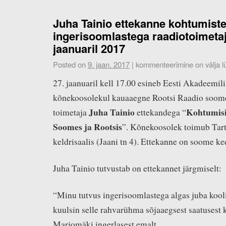
Juha Tainio ettekanne kohtumiste
ingerisoomlastega raadiotoimetaj
jaanuaril 2017
Posted on
9. jaan. 2017
|
kommenteerimine on välja lü
27. jaanuaril kell 17.00 esineb Eesti Akadeemili
kõnekoosolekul kauaaegne Rootsi Raadio soome
Juha Tainio
Kohtumisi
toimetaja
ettekandega “
Soomes ja Rootsis
”. Kõnekoosolek toimub Tar
keldrisaalis (Jaani tn 4). Ettekanne on soome ke
Juha Tainio tutvustab on ettekannet järgmiselt:
“Minu tutvus ingerisoomlastega algas juba kool
kuulsin selle rahvarühma sõjaaegsest saatusest 
Marjomäki ingerlasest emalt.