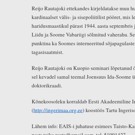
Reijo Rautajoki ettekandes kirjeldatakse muu h
kardinaalset välis- ja sisepoliitilist pööret, mis 
haridusmaastikul pärast 1944. aasta septembri
Liidu ja Soome Vabariigi sõlmitud vaherahu. Se
punktina ka Soomes interneeritud sõjapagulaste
tagasisaatmist.
Reijo Rautajoki on Kuopio seminari lõpetanud õ
sel kevadel samal teemal Joensuus Ida-Soome ül
doktorikraadi.
Kõnekoosoleku korraldab Eesti Akadeemiline I
(
http://ingerimaa.org.ee
) koostöös Tartu Ingeris
Lähem info: EAIS-i juhatuse esimees Taisto-Kal
post: taika.rauta@gmail.com, tel. 51991427.