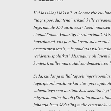
Kuidas ikkagi läks nii, et Soome riik kuulut
“tagasipöördujatena” isikud, kelle esivane
Ingerimaale 350 aasta eest? Need inimesed
elanud Soome Vabariigi territooriumil. Mis
huvirühmad, kus ja millal osalesid aastate
otsustusprotsessis, mis puudutas välismaala
residentsuspoliitkat? Missugune oli laiem ül
kontekst, milles nimetatud sündmused aset 
Seda, kuidas ja millal täpselt ingerisoomlas
tagasipöördumislaine käivitus, pole ajaloo
vahenditega seni uuritud. Just seetõttu tegi
migratsiooniinstituudi (Siirtolaisuusinstituu
juhataja Ismo Söderling mulle ettepaneku v