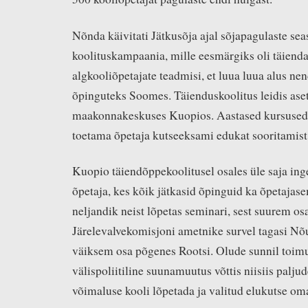
Nõnda käivitati Jätkusõja ajal sõjapagulaste seas
koolituskampaania, mille eesmärgiks oli täiend
algkooliõpetajate teadmisi, et luua luua alus ne
õpinguteks Soomes. Täienduskoolitus leidis ase
maakonnakeskuses Kuopios. Aastased kursused 
toetama õpetaja kutseeksami edukat sooritamist
Kuopio täiendõppekoolitusel osales üle saja in
õpetaja, kes kõik jätkasid õpinguid ka õpetajas
neljandik neist lõpetas seminari, sest suurem osa
Järelevalvekomisjoni ametnike survel tagasi Nõ
väiksem osa põgenes Rootsi. Olude sunnil toim
välispoliitiline suunamuutus võttis niisiis paljud
võimaluse kooli lõpetada ja valitud elukutse o