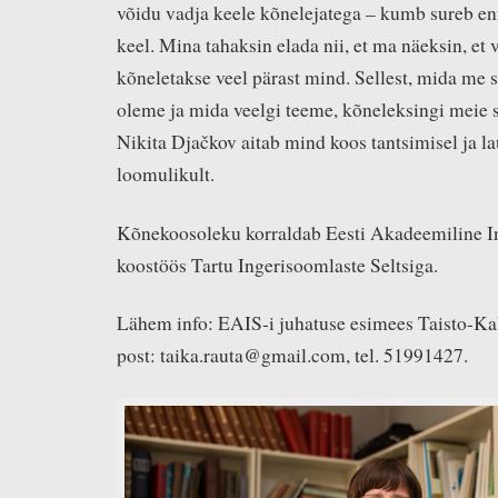
võidu vadja keele kõnelejatega – kumb sureb en
keel. Mina tahaksin elada nii, et ma näeksin, et 
kõneletakse veel pärast mind. Sellest, mida me s
oleme ja mida veelgi teeme, kõneleksingi meie s
Nikita Djačkov aitab mind koos tantsimisel ja la
loomulikult.
Kõnekoosoleku korraldab Eesti Akadeemiline I
koostöös Tartu Ingerisoomlaste Seltsiga.
Lähem info: EAIS-i juhatuse esimees Taisto-Kal
post: taika.rauta@gmail.com, tel. 51991427.