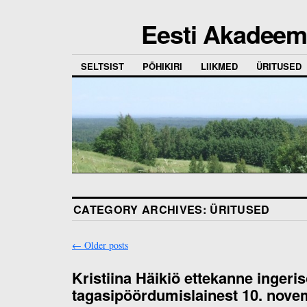
Eesti Akadeemi
SELTSIST
PÕHIKIRI
LIIKMED
ÜRITUSED
CATEGORY ARCHIVES:
ÜRITUSED
←
Older posts
Kristiina Häikiö ettekanne ingeri
tagasipöördumislainest 10. nove