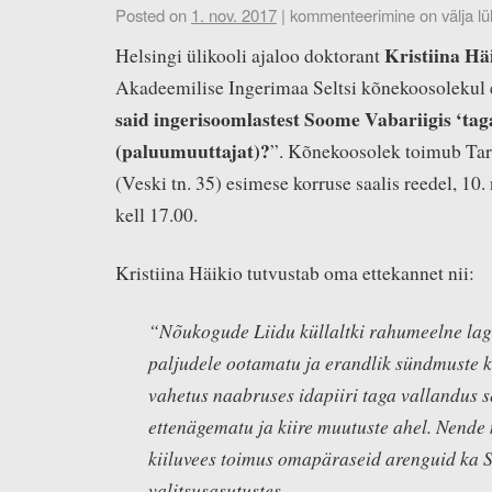
Posted on
1. nov. 2017
|
kommenteerimine on välja lül
Kristiina Hä
Helsingi ülikooli ajaloo doktorant
Akadeemilise Ingerimaa Seltsi kõnekoosolekul 
said ingerisoomlastest Soome Vabariigis ‘ta
(paluumuuttajat)?
”. Kõnekoosolek toimub Tar
(Veski tn. 35) esimese korruse saalis reedel, 10
kell 17.00.
Kristiina Häikio tutvustab oma ettekannet nii:
“Nõukogude Liidu küllaltki rahumeelne la
paljudele ootamatu ja erandlik sündmuste 
vahetus naabruses idapiiri taga vallandus s
ettenägematu ja kiire muutuste ahel. Nende
kiiluvees toimus omapäraseid arenguid ka 
valitsusasutustes.