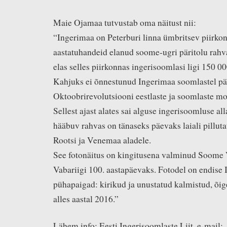
Maie Ojamaa tutvustab oma näitust nii:
“Ingerimaa on Peterburi linna ümbritsev piirkon
aastatuhandeid elanud soome-ugri päritolu rahv
elas selles piirkonnas ingerisoomlasi ligi 150 00
Kahjuks ei õnnestunud Ingerimaa soomlastel pä
Oktoobrirevolutsiooni eestlaste ja soomlaste mo
Sellest ajast alates sai alguse ingerisoomluse al
hääbuv rahvas on tänaseks päevaks laiali pillut
Rootsi ja Venemaa aladele.
See fotonäitus on kingitusena valminud Soome V
Vabariigi 100. aastapäevaks. Fotodel on endise
pühapaigad: kirikud ja unustatud kalmistud, õige
alles aastal 2016.”
Lähem info: Eesti Ingerisoomlaste Liit, e-mail: