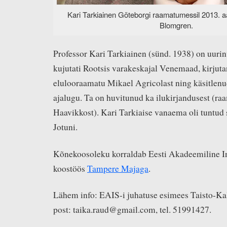
Kari Tarkiainen Göteborgi raamatumessil 2013. aa
Blomgren.
Professor Kari Tarkiainen (sünd. 1938) on uurin
kujutati Rootsis varakeskajal Venemaad, kirju
elulooraamatu Mikael Agricolast ning käsitlen
ajalugu. Ta on huvitunud ka ilukirjandusest (ra
Haavikkost). Kari Tarkiaise vanaema oli tuntud
Jotuni.
Kõnekoosoleku korraldab Eesti Akadeemiline I
koostöös
Tampere Majaga
.
Lähem info: EAIS-i juhatuse esimees Taisto-Kal
post: taika.raud@gmail.com, tel. 51991427.