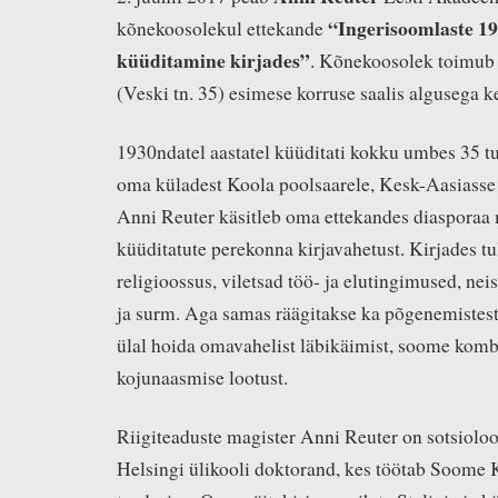
“Ingerisoomlaste 19
kõnekoosolekul ettekande
küüditamine kirjades”
. Kõnekoosolek toimub 
(Veski tn. 35) esimese korruse saalis algusega ke
1930ndatel aastatel küüditati kokku umbes 35 t
oma küladest Koola poolsaarele, Kesk-Aasiasse 
Anni Reuter käsitleb oma ettekandes diasporaa
küüditatute perekonna kirjavahetust. Kirjades tu
religioossus, viletsad töö- ja elutingimused, ne
ja surm. Aga samas räägitakse ka põgenemistest, 
ülal hoida omavahelist läbikäimist, soome kom
kojunaasmise lootust.
Riigiteaduste magister Anni Reuter on sotsiolo
Helsingi ülikooli doktorand, kes töötab Soome K