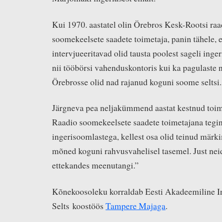
Kui 1970. aastatel olin Örebros Kesk-Rootsi raa
soomekeelsete saadete toimetaja, panin tähele, 
intervjueeritavad olid tausta poolest sageli inge
nii tööbörsi vahenduskontoris kui ka pagulaste 
Örebrosse olid nad rajanud koguni soome seltsi.
Järgneva pea neljakümmend aastat kestnud toime
Raadio soomekeelsete saadete toimetajana tegin 
ingerisoomlastega, kellest osa olid teinud märki
mõned koguni rahvusvahelisel tasemel. Just ne
ettekandes meenutangi.”
Kõnekoosoleku korraldab Eesti Akadeemiline 
Selts koostöös
Tampere Majaga
.