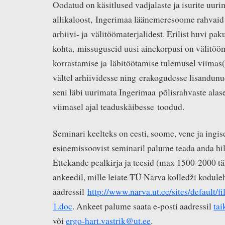
Oodatud on käsitlused vadjalaste ja isurite uurim
allikaloost, Ingerimaa läänemeresoome rahvaid
arhiivi- ja välitöömaterjalidest. Erilist huvi pa
kohta, missuguseid uusi ainekorpusi on välitöö
korrastamise ja läbitöötamise tulemusel viimas
vältel arhiividesse ning erakogudesse lisandunu
seni läbi uurimata Ingerimaa põlisrahvaste alase
viimasel ajal teaduskäibesse toodud.
Seminari keelteks on eesti, soome, vene ja ingi
esinemissoovist seminaril palume teada anda hil
Ettekande pealkirja ja teesid (max 1500-2000 t
ankeedil, mille leiate TÜ Narva kolledži kodule
aadressil
http://www.narva.ut.ee/sites/default/
1.doc
. Ankeet palume saata e-posti aadressil
ta
või
ergo-hart.vastrik@ut.ee
.