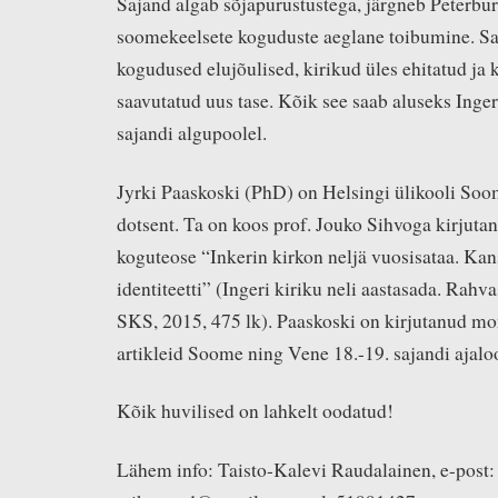
Sajand algab sõjapurustustega, järgneb Peterbur
soomekeelsete koguduste aeglane toibumine. Saj
kogudused elujõulised, kirikud üles ehitatud ja 
saavutatud uus tase. Kõik see saab aluseks Inger
sajandi algupoolel.
Jyrki Paaskoski (PhD) on Helsingi ülikooli So
dotsent. Ta on koos prof. Jouko Sihvoga kirjuta
koguteose “Inkerin kirkon neljä vuosisataa. Kans
identiteetti” (Ingeri kiriku neli aastasada. Rahvas
SKS, 2015, 475 lk). Paaskoski on kirjutanud mo
artikleid Soome ning Vene 18.-19. sajandi ajaloo
Kõik huvilised on lahkelt oodatud!
Lähem info: Taisto-Kalevi Raudalainen, e-post: