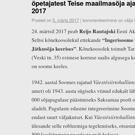
õpetajatest Teise maailmasõja aja
2017
Posted on
5. märts 2017
|
kommenteerimine on välja l
Reijo Rautajoki
24. märtsil 2017 peab
Eesti Ak
“Ingerisoome
Seltsi kõnekoosolekul ettekande
Jätkusõja keerises”
. Kõnekoosolek toimub Tar
(Veski tn. 35) esimese korruse saalis algusega k
on soome keeles.
Väestösiirtohallint
1942. aastal Soomes rajatud
amet) oli 1943. aasta sügiseks viinud edukalt lä
000 sõjapagulase päästmiseks Saksamaa poolt 
aladelt. Pagulaste edasine integreerimine Soom
Väestösiirtohallint
endast suurt väljakutset. Kui
ülesande selle robleemiga tegelemiseks, otsusta
500 kooliõpetajat pagulaste endi hulgast.