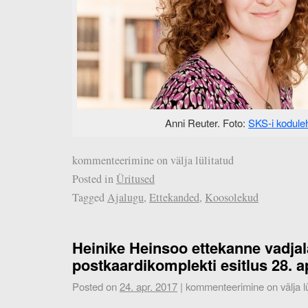
Anni Reuter. Foto:
SKS-i kodule
kommenteerimine on välja lülitatud
Posted in
Üritused
Tagged
Ajalugu
,
Ettekanded
,
Koosolekud
Heinike Heinsoo ettekanne vadjal
postkaardikomplekti esitlus 28. ap
Posted on
24. apr. 2017
|
kommenteerimine on välja lü