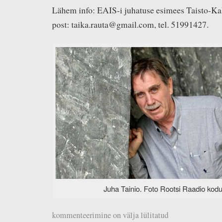
Lähem info: EAIS-i juhatuse esimees Taisto-Kal
post: taika.rauta@gmail.com, tel. 51991427.
Juha Tainio. Foto Rootsi Raadio kodu
kommenteerimine on välja lülitatud