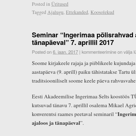
Posted in
Üritused
Tagged
Ajalugu
,
Ettekanded
,
Koosolekud
Seminar “Ingerimaa põlisrahvad a
tänapäeval” 7. aprillil 2017
Posted on
6. jaan. 2017
|
kommenteerimine on välja lü
Soome kirjakeele rajaja ja piiblikeele kujundaj
aastapäeva (9. aprill) paiku tähistatakse Tartu ü
traditsiooniliselt soome keele päeva rahvusvahe
Eesti Akadeemilise Ingerimaa Selts koostöös T
kutsuvad tänavu 7. aprillil osalema Mikael Agr
Ingerim
konverentsi raames peetaval seminaril “
ajaloos ja tänapäeval
”.