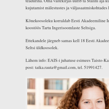
teadurina. Oma väitekirjas uurib ta Stalini aja 
kujutamist mälestustes ja väljasaatmiskohtades 
Kõnekoosoleku korraldab Eesti Akadeemiline I
koostöös Tartu Ingerisoomlaste Seltsiga.
Ettekandele järgneb samas kell 18 Eesti Akade
Seltsi üldkoosolek.
Lähem info: EAIS-i juhatuse esimees Taisto-Kal
post: taika.rauta@gmail.com, tel. 51991427.