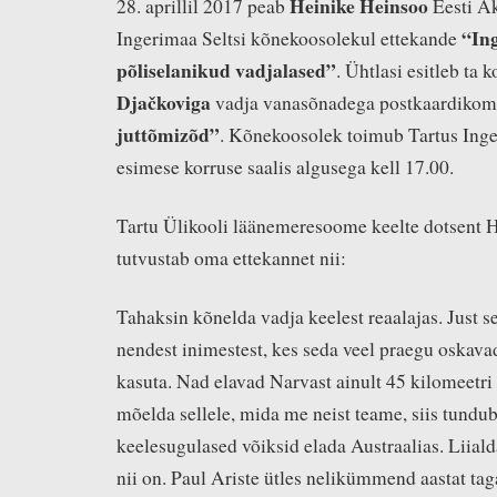
Heinike Heinsoo
28. aprillil 2017 peab
Eesti A
“In
Ingerimaa Seltsi kõnekoosolekul ettekande
põliselanikud vadjalased”
. Ühtlasi esitleb ta
Djačkoviga
vadja vanasõnadega postkaardikom
juttõmizõd”
. Kõnekoosolek toimub Tartus Inger
esimese korruse saalis algusega kell 17.00.
Tartu Ülikooli läänemeresoome keelte dotsent 
tutvustab oma ettekannet nii:
Tahaksin kõnelda vadja keelest reaalajas. Just se
nendest inimestest, kes seda veel praegu oskava
kasuta. Nad elavad Narvast ainult 45 kilomeetri
mõelda sellele, mida me neist teame, siis tundu
keelesugulased võiksid elada Austraalias. Liiald
nii on. Paul Ariste ütles nelikümmend aastat taga