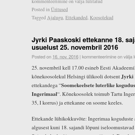
kommenteerimine on välja lülitatud
Posted in
Üritused
Tagged
Ajalugu
,
Ettekanded
,
Koosolekud
Jyrki Paaskoski ettekanne 18. sa
usuelust 25. novembril 2016
Posted on
16. nov. 2016
|
kommenteerimine on välja lü
25. novembril kell 17.00 esineb Eesti Akadeemil
Jyrki
kõnekoosolekul Helsingi ülikooli dotsent
Soomekeelsete luterlike kogudust
ettekandega “
Ingerimaal
“. Kõnekoosolek toimub Tartu Inger
35, I korrus) ja ettekanne on soome keeles.
Ettekande lühikokkuvõte: Ingerimaa koguduste 
algusest kuni 18. sajandi lõpuni iseloomustava