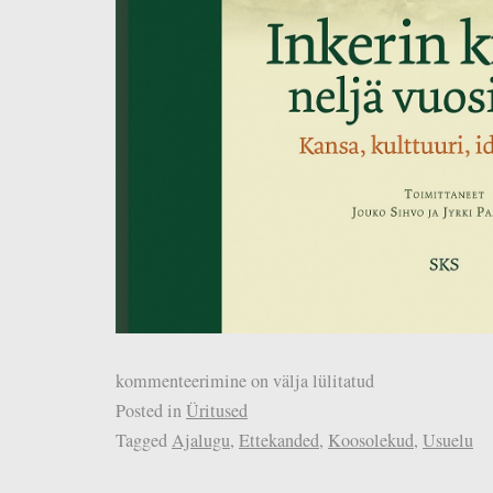
kommenteerimine on välja lülitatud
Posted in
Üritused
Tagged
Ajalugu
,
Ettekanded
,
Koosolekud
,
Usuelu