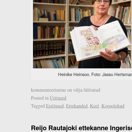
Heinike Heinsoo. Foto: Jassu Hertsma
kommenteerimine on välja lülitatud
Posted in
Üritused
Tagged
Esitlused
,
Ettekanded
,
Keel
,
Koosolekud
Reijo Rautajoki ettekanne Inger