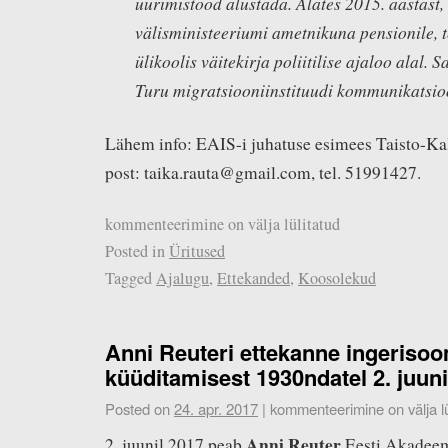
uurimistööd alustada. Alates 2015. aastast,
välisministeeriumi ametnikuna pensionile, 
ülikoolis väitekirja poliitilise ajaloo alal. 
Turu migratsiooniinstituudi kommunikatsio
Lähem info: EAIS-i juhatuse esimees Taisto-Kal
post: taika.rauta@gmail.com, tel. 51991427.
kommenteerimine on välja lülitatud
Posted in
Üritused
Tagged
Ajalugu
,
Ettekanded
,
Koosolekud
Anni Reuteri ettekanne ingerisoo
küüditamisest 1930ndatel 2. juuni
Posted on
24. apr. 2017
|
kommenteerimine on välja lü
Anni Reuter
2. juunil 2017 peab
Eesti Akadeemi