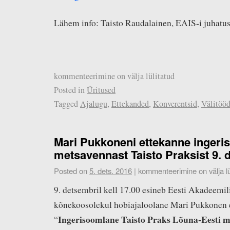
Lähem info: Taisto Raudalainen, EAIS-i juhatu
kommenteerimine on välja lülitatud
Posted in
Üritused
Tagged
Ajalugu
,
Ettekanded
,
Konverentsid
,
Välitöö
Mari Pukkoneni ettekanne inger
metsavennast Taisto Praksist 9. 
Posted on
5. dets. 2016
|
kommenteerimine on välja lü
9. detsembril kell 17.00 esineb Eesti Akadeemil
kõnekoosolekul hobiajaloolane Mari Pukkonen 
Ingerisoomlane Taisto Praks Lõuna-Eesti 
“