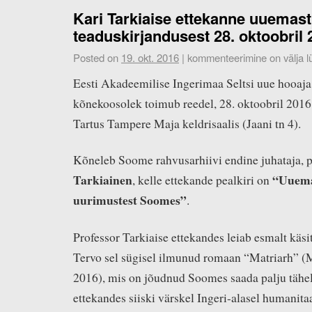
Kari Tarkiaise ettekanne uuemast 
teaduskirjandusest 28. oktoobril 
Posted on
19. okt. 2016
|
kommenteerimine on välja lü
Eesti Akadeemilise Ingerimaa Seltsi uue hooaja
kõnekoosolek toimub reedel, 28. oktoobril 2016
Tartus Tampere Maja keldrisaalis (Jaani tn 4).
Kõneleb Soome rahvusarhiivi endine juhataja, 
Tarkiainen
“Uuemat
, kelle ettekande pealkiri on
uurimustest Soomes”
.
Professor Tarkiaise ettekandes leiab esmalt käsit
Tervo sel sügisel ilmunud romaan “Matriarh” (
2016), mis on jõudnud Soomes saada palju tähe
ettekandes siiski värskel Ingeri-alasel humanita