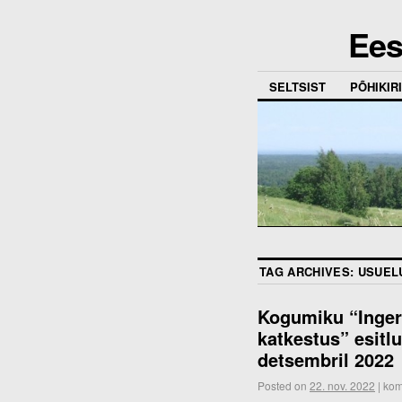
Ees
SELTSIST
PÕHIKIRI
TAG ARCHIVES:
USUEL
Kogumiku “Inger
katkestus” esit
detsembril 2022
Posted on
22. nov. 2022
|
kom