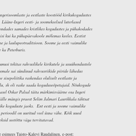
ngerisoomlaste ja eestlaste koostööd kirikukogudustes
s. Lääne-Ingeri eesti- ja soomekeelsed luterlased
ondades samades kristlikes kogudustes ja pühakodades
misi kui ka pühapäevakoole mõlemas keeles. Eestist
ne ja laulupeotraditsioon. Soome ja eesti vaimulike
e ka Peterburis.
umusi tekitas rahvuslikele kirikutele ja usuühendustele
male sai sündinud rahvusriikide piiride lähedus
 sisepoliitika raskendas oluliselt eestlaste ja
lu, sh oli raske saada koguduseõpetajaid. Nõukogude
stlasel Oskar Palsal täita märkimisväärne osa Ingeri
 jälle mängis praost Selim Jalmari Laurikkala tähtsat
erlike koguduste jaoks. Ent eesti ja soome vaimulike
l perioodil on uuritud veel üsna vähe. Kõik uued
eksid seetõttu väga tervitatavad.
 esimees Taisto-Kalevi Raudalinen, e-post: