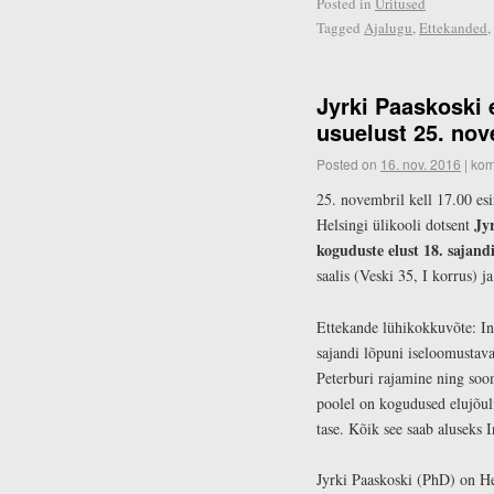
Posted in
Üritused
Tagged
Ajalugu
,
Ettekanded
,
Jyrki Paaskoski 
usuelust 25. nov
Posted on
16. nov. 2016
|
kom
25. novembril kell 17.00 es
Jy
Helsingi ülikooli dotsent
koguduste elust 18. sajand
saalis (Veski 35, I korrus) 
Ettekande lühikokkuvõte: In
sajandi lõpuni iseloomustav
Peterburi rajamine ning soo
poolel on kogudused elujõuli
tase. Kõik see saab aluseks I
Jyrki Paaskoski (PhD) on He