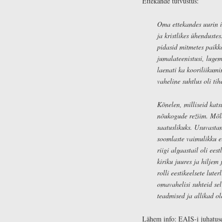
Ettekande tutvustus:
Oma ettekandes uurin i
ja kristlikes ühenduste
pidasid mitmetes paikk
jumalateenistusi, luge
laenati ka kooriliikumi
vaheline suhtlus oli tih
Kõnelen, milliseid kats
nõukogude režiim. Mõle
saatuslikuks. Usuvastane
soomlaste vaimulikku e
riigi algaastail oli ee
kiriku juures ja hiljem
rolli eestikeelsete lut
omavahelisi suhteid se
teadmised ja allikad ol
Lähem info: EAIS-i juhatuse