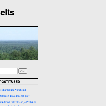
elts
POSTITUSED
 sõnaraamatu vargusest
lased 2. maailmasõja ajal”
iandmed Paldiskisse ja Põllkülla