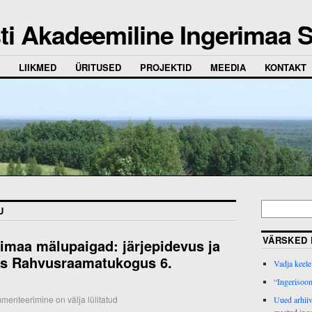
ti Akadeemiline Ingerimaa S
LIIKMED
ÜRITUSED
PROJEKTID
MEEDIA
KONTAKT
U
VÄRSKED 
imaa mälupaigad: järjepidevus ja
lus Rahvusraamatukogus 6.
Vadja keele
“Ingerisoom
menteerimine on välja lülitatud
Uued arhiiv