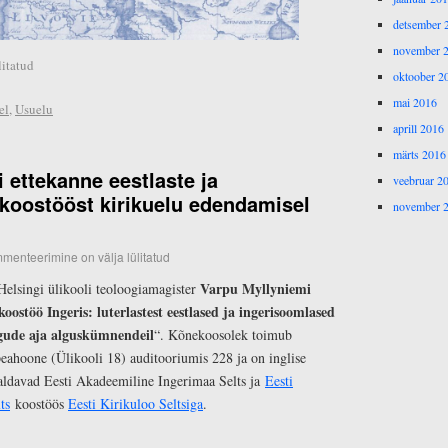
detsember 
november 
itatud
oktoober 2
mai 2016
el
,
Usuelu
aprill 2016
märts 2016
 ettekanne eestlaste ja
veebruar 2
koostööst kirikuelu edendamisel
november 
menteerimine on välja lülitatud
Varpu Myllyniemi
Helsingi ülikooli teoloogiamagister
stöö Ingeris: luterlastest eestlased ja ingerisoomlased
ogude aja alguskümnendeil
“. Kõnekoosolek toimub
peahoone (Ülikooli 18) auditooriumis 228 ja on inglise
aldavad Eesti Akadeemiline Ingerimaa Selts ja
Eesti
ts
koostöös
Eesti Kirikuloo Seltsiga
.