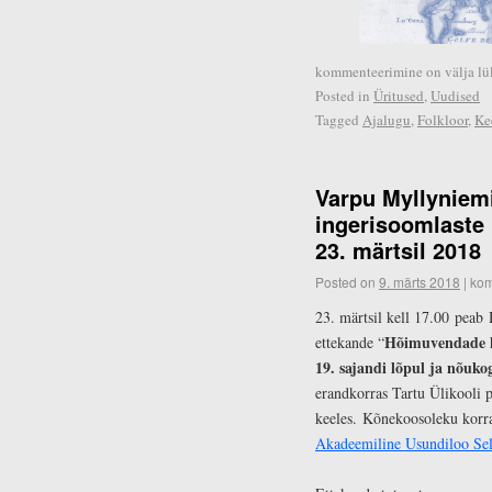
kommenteerimine on välja lül
Posted in
Üritused
,
Uudised
Tagged
Ajalugu
,
Folkloor
,
Ke
Varpu Myllyniemi
ingerisoomlaste 
23. märtsil 2018
Posted on
9. märts 2018
|
kom
23. märtsil kell 17.00 peab 
Hõimuvendade koo
ettekande “
19. sajandi lõpul ja nõuk
erandkorras Tartu Ülikooli 
keeles. Kõnekoosoleku korr
Akadeemiline Usundiloo Sel