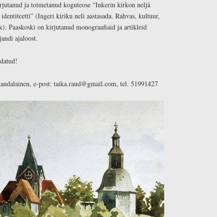
rjutanud ja toimetanud koguteose “Inkerin kirkon neljä
 identiteetti” (Ingeri kiriku neli aastasada. Rahvas, kultuur,
k). Paaskoski on kirjutanud monograafiaid ja artikleid
andi ajaloost.
odatud!
audalainen, e-post: taika.raud@gmail.com, tel. 51991427