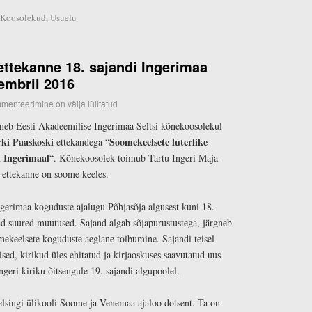
Koosolekud
,
Usuelu
ettekanne 18. sajandi Ingerimaa
embril 2016
menteerimine on välja lülitatud
ineb Eesti Akadeemilise Ingerimaa Seltsi kõnekoosolekul
rki Paaskoski
Soomekeelsete luterlike
ettekandega “
i Ingerimaal
“. Kõnekoosolek toimub Tartu Ingeri Maja
ja ettekanne on soome keeles.
gerimaa koguduste ajalugu Põhjasõja algusest kuni 18.
ad suured muutused. Sajand algab sõjapurustustega, järgneb
mekeelsete koguduste aeglane toibumine. Sajandi teisel
sed, kirikud üles ehitatud ja kirjaoskuses saavutatud uus
ngeri kiriku õitsengule 19. sajandi algupoolel.
lsingi ülikooli Soome ja Venemaa ajaloo dotsent. Ta on