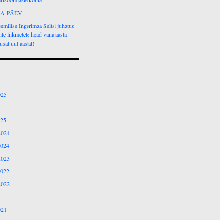
risoomlaste kohta
A-PÄEV
emilise Ingerimaa Seltsi juhatus
ile liikmetele head vana aasta
usat uut aastat!
025
025
2024
2024
2023
2022
2022
021