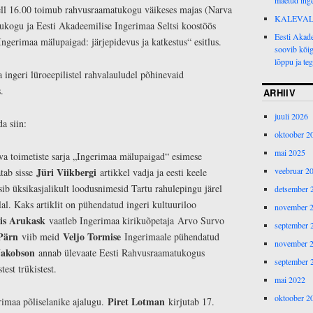
maetud inge
kell 16.00 toimub rahvusraamatukogu väikeses majas (Narva
KALEVAL
kogu ja Eesti Akadeemilise Ingerimaa Seltsi koostöös
Eesti Akade
ngerimaa mälupaigad: järjepidevus ja katkestus“ esitlus.
soovib kõig
lõppu ja teg
 ingeri lüroeepilistel rahvalauludel põhinevaid
s.
ARHIIV
juuli 2026
uda siin:
oktoober 2
mai 2025
ava toimetiste sarja „Ingerimaa mälupaigad“ esimese
Jüri Viikbergi
veebruar 2
tab sisse
artikkel vadja ja eesti keele
ib üksikasjalikult loodusnimesid Tartu rahulepingu järel
detsember 
lal. Kaks artiklit on pühendatud ingeri kultuuriloo
november 
is Arukask
vaatleb Ingerimaa kirikuõpetaja
Arvo Survo
september 
Pärn
Veljo Tormise
viib meid
Ingerimaale pühendatud
november 
Jakobson
annab ülevaate Eesti Rahvusraamatukogus
september 
stest trükistest.
mai 2022
oktoober 2
Piret Lotman
erimaa põliselanike ajalugu.
kirjutab 17.