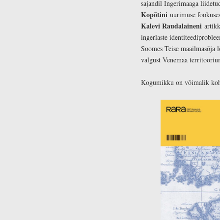
sajandil Ingerimaaga liidetu
Kopõtini
uurimuse fookuses 
Kalevi Raudalaineni
artik
ingerlaste identiteediproblee
Soomes Teise maailmasõja l
valgust Venemaa territooriu
Kogumikku on võimalik koha