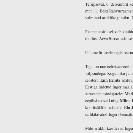
Teisipäeval, 6. detsembril 
mnt 11) Eesti Rahvusraamatu
valminud artiklikogumiku „I
Raamatuesitlusel saab kuulda
Arvo Survo
töötlusi
esituse
Palume üritusele registreer
Tegu on uue eelretsenseerit
väljaandega. Kogumiku juha
Enn Ernits
seostest.
analüüs
Eestiga liidetud Ingerimaa a
Mad
säravatele esindajatele:
Miina 
eepilisi teoseid ning
Elo 
kooritsüklite radadele.
säilitatavatest Ingeri-teemali
Mitu artiklit käsitlevad Ing