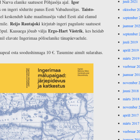
Igor
juuli 2021
d Narva elanike saatusest Põhjasõja ajal.
Taisto-
on ingeri sõdurite panus Eesti Vabadussõjas.
oktoober 2
kel keskendub kahe maailmasõja vahel Eesti alal elanud
september 
Reijo Rautajoki
mile.
kirjutab ingeri pagulaste saatusest
jaanuar 20
Ergo-Hart Västrik
õpul. Kaasaega jõuab välja
, kes heidab
september 
mil elavate Ingerimaa põliselanike tänapäevaelule.
juuli 2019
aprill 2019
peal osta soodushinnaga 10 €. Tasumine ainult sularahas.
märts 2019
veebruar 2
jaanuar 20
november 
juuni 2018
märts 2018
november 
aprill 2017
märts 2017
veebruar 2
jaanuar 20