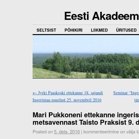
Eesti Akadeemi
SELTSIST
PÕHIKIRI
LIIKMED
ÜRITUSED
←
Jyrki Paaskoski ettekanne 18. sajandi
Seminar “Inger
Ingerimaa usuelust 25. novembril 2016
tä
Mari Pukkoneni ettekanne inger
metsavennast Taisto Praksist 9. 
Posted on
5. dets. 2016
|
kommenteerimine on välja lü