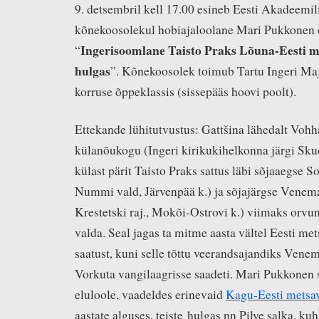
9. detsembril kell 17.00 esineb Eesti Akadeemil
kõnekoosolekul hobiajaloolane Mari Pukkonen 
Ingerisoomlane Taisto Praks Lõuna-Eesti 
“
hulgas
”. Kõnekoosolek toimub Tartu Ingeri Maj
korruse õppeklassis (sissepääs hoovi poolt).
Ettekande lühitutvustus: Gattšina lähedalt Voh
külanõukogu (Ingeri kirikukihelkonna järgi Sku
külast pärit Taisto Praks sattus läbi sõjaaegse
Nummi vald, Järvenpää k.) ja sõjajärgse Venema
Krestetski raj., Mokõi-Ostrovi k.) viimaks or
valda. Seal jagas ta mitme aasta vältel Eesti met
saatust, kuni selle tõttu veerandsajandiks Ven
Vorkuta vangilaagrisse saadeti. Mari Pukkonen s
eluloole, vaadeldes erinevaid
Kagu-Eesti metsa
aastate alguses, teiste hulgas nn Pilve salka, k