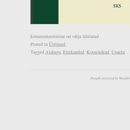
kommenteerimine on välja lülitatud
Posted in
Üritused
Tagged
Ajalugu
,
Ettekanded
,
Koosolekud
,
Usuelu
Proudly powered by WordPr