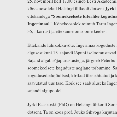
25. novembril kell 17.00 esineb Eesti Akadeemil
Jyrki
kõnekoosolekul Helsingi ülikooli dotsent
Soomekeelsete luterlike kogudust
ettekandega “
Ingerimaal
“. Kõnekoosolek toimub Tartu Inger
35, I korrus) ja ettekanne on soome keeles.
Ettekande lühikokkuvõte: Ingerimaa koguduste 
algusest kuni 18. sajandi lõpuni iseloomustava
Sajand algab sõjapurustustega, järgneb Peterbur
soomekeelsete koguduste aeglane toibumine. Saj
kogudused elujõulised, kirikud üles ehitatud ja 
saavutatud uus tase. Kõik see saab aluseks Inger
sajandi algupoolel.
Jyrki Paaskoski (PhD) on Helsingi ülikooli So
dotsent. Ta on koos prof. Jouko Sihvoga kirjuta