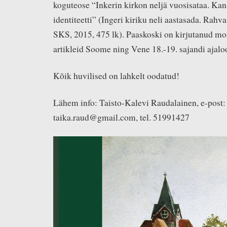
koguteose “Inkerin kirkon neljä vuosisataa. Kans
identiteetti” (Ingeri kiriku neli aastasada. Rahvas
SKS, 2015, 475 lk). Paaskoski on kirjutanud mo
artikleid Soome ning Vene 18.-19. sajandi ajaloo
Kõik huvilised on lahkelt oodatud!
Lähem info: Taisto-Kalevi Raudalainen, e-post:
taika.raud@gmail.com, tel. 51991427